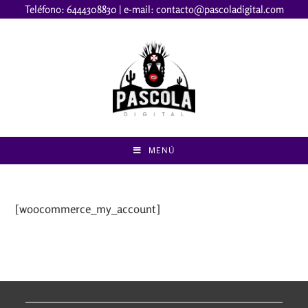
Teléfono:
6444308830
| e-mail:
contacto@pascoladigital.com
MENÚ
[woocommerce_my_account]