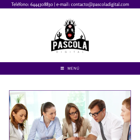
Teléfono:
6444308830
| e-mail:
contacto@pascoladigital.com
MENÚ