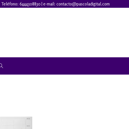
Teléfono:
6444308830
| e-mail:
contacto@pascoladigital.com