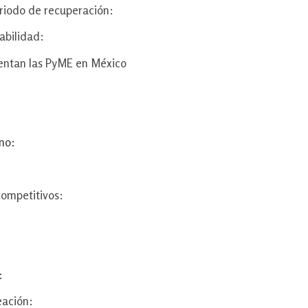
iodo de recuperación:
abilidad:
rentan las PyME en México
no:
competitivos:
:
eación: