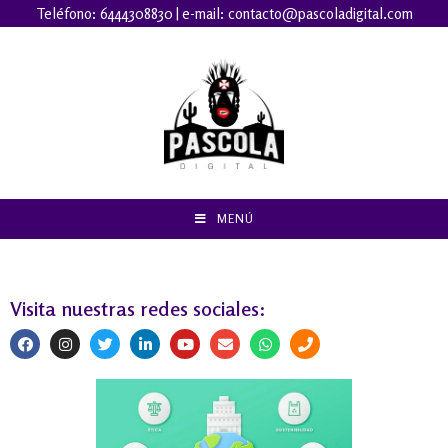
Teléfono:
6444308830
| e-mail:
contacto@pascoladigital.com
MENÚ
Visita nuestras redes sociales: